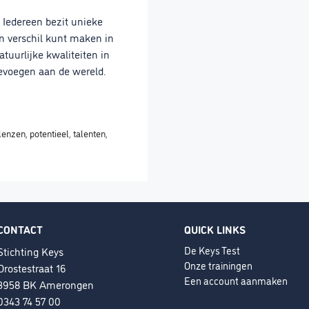
 Iedereen bezit unieke
en verschil kunt maken in
tuurlijke kwaliteiten in
evoegen aan de wereld.
lenzen
,
potentieel
,
talenten
,
CONTACT
QUICK LINKS
De Keys Test
Stichting Keys
Onze trainingen
Drostestraat 16
Een account aanmaken
3958 BK Amerongen
0343 74 57 00