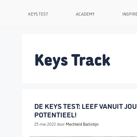
Ga
naar
KEYS TEST
ACADEMY
INSPIR
de
inhoud
Keys Track
DE KEYS TEST: LEEF VANUIT JO
POTENTIEEL!
25 mei 2022
door
Mechteld Ballintijn