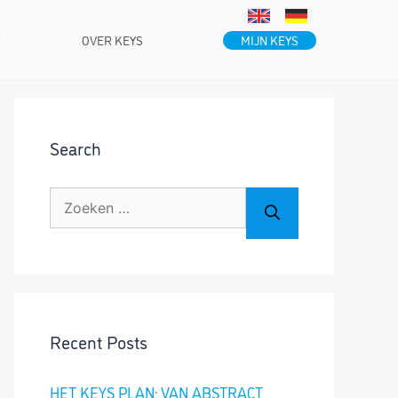
MIJN KEYS
D
OVER KEYS
Search
Zoek
naar:
Recent Posts
HET KEYS PLAN: VAN ABSTRACT