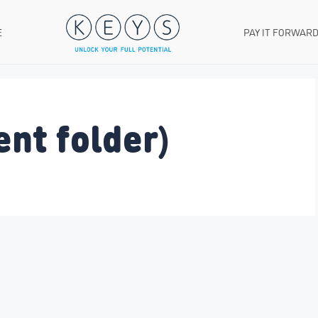
E
PAY IT FORWAR
ent folder)